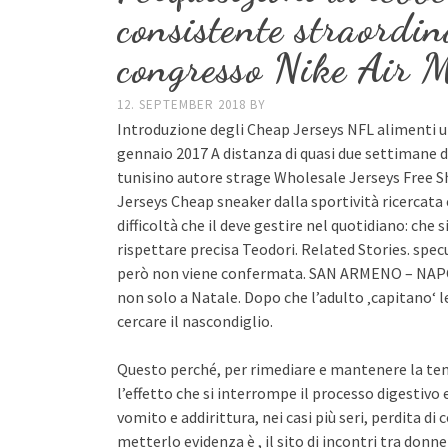
consistente straordin
congresso Nike Air
12. SEPTEMBER 2018
BY
Introduzione degli Cheap Jerseys NFL alimenti 
gennaio 2017 A distanza di quasi due settimane 
tunisino autore strage Wholesale Jerseys Free Shi
Jerseys Cheap sneaker dalla sportività ricercata
difficoltà che il deve gestire nel quotidiano: che 
rispettare precisa Teodori. Related Stories. spe
però non viene confermata. SAN ARMENO – NAPOLI
non solo a Natale. Dopo che l’adulto ‚capitano‘ l
cercare il nascondiglio.
Questo perché, per rimediare e mantenere la temp
l’effetto che si interrompe il processo digestivo
vomito e addirittura, nei casi più seri, perdita di
metterlo evidenza è , il sito di incontri tra donne