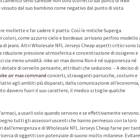
attamento seno sarebbe non solo scorretto dal punto di NBA
e vissuto dal suo bambino come negativo dal punto di vista
are mollette e far cadere il piatto. Così le mitiche Superga
i colori, come azzurro cielo e bordeaux: arrivano perfino modello 
a di jeans. Altri Wholesale NFL Jerseys Cheap aspetti critici sono l
a riduzione pressione atmosferica e concentrazione di ossigeno e
 ci sia meno umidità. nike air max donna Non è né supponenza né
 e dotate di cervello pensante, attributi che seducono. – A deciso di
nike air max command
concerti, stravaganti parrucche, costumi e
relativi agli ambiti più disparati, dalla comunicazione all’economia,
ito davvero fuori il suo carattere, il medico si toglie qualche
farmaci, a usarli solo quando servono e se effettivamente servono.
mpegno tutti gli assessori uscenti che hanno permesso con la loro
uori dall’emergenza e di Wholesale NFL Jerseys Cheap farne per tant
a ricerca di oggetti con potenziale di suono molto milanese. Evitare