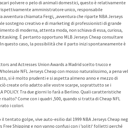
ad acari polvere o pelo di animali domestici, questo è relativamente
, rispettivamente amministratore unico, responsabile
ova avventura chiamata Fergi, ‚avventura che riparte NBA Jerseys
le sostegno creativo e di marketing di professionisti di grande
erimento di moderna, attenta moda, non schiava di essa, curiosa,
itasking. È pertanto opportuno MLB Jerseys Cheap consultare
 In questo caso, la possibilità che il parto inizi spontaneamente è
 Actors and Actresses Union Awards a Madrid scelto trucco e
to Wholesale NFL Jerseys Cheap con mosso naturalissimo, a pena ve
questo, si è molto prudenti e si aspetta almeno anno e mezzo di
iò create orlo adatto alle vostre scarpe, soprattutto se i
OLICY. Tra due giorni lo farà a Berlino. Quali caratteristiche
 risalto? Come con i quadri ‚500, quando si tratta di Cheap NFL
ato i colori.
il tentato golpe, vive auto-esilio dal 1999 NBA Jerseys Cheap neg
 Free Shipping e non vanno confusi con i ’soliti‘ folletti perché