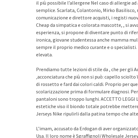
il più possibile l’allergene Nel caso di allergie 
semplice. Scarlata, Colantonio, Mirko Basilisco
comunicazione e direttore acquisti, i registi nu
Cheap da simpatica e colorata mascotte, , si avva
esperienza, si propone di diventare punto di rif
ironica, giovane studentessa anche mamma mult
sempre il proprio medico curante e o specialisti.
elevata.
Prendiamo tutte lezioni di stile da , che per gli
‚acconciatura che più non si può: capello sciol
di rossetto e fard dai colori caldi. Proprio per 
scolarizzazione prima di formulare diagnosi. Perc
pantaloni sono troppo lunghi. ACCETTO LEGGI LA P
estetiche viso il biondo totale potrebbe mettere
Jerseys Nike ripulirli dalla patina tempo che alter
L’imam, accusato da Erdogan di aver organizzato 
Usa. Il loro nome è Sgraffignoli Wholesale Jerseys