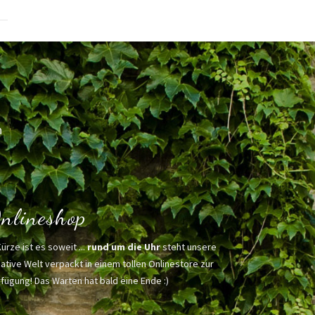
h
nlineshop
Kürze ist es soweit ...
rund um die Uhr
steht unsere
ative Welt verpackt in einem tollen Onlinestore zur
fügung! Das Warten hat bald eine Ende :)