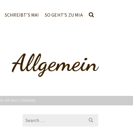
SCHREIBT’S MA!
SO GEHT’S ZU MIA
Allgemein
IKE AIR MAX COMMAND
Search
for: