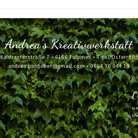
Andrea's Kreativwerkstatt
Waldrasterstraße 7 • 6166 Fulpmes • Tirol/Österreic
andrea.panhuber@gmail.com
•
0664 50 344 19
O
In 
kre
Ver