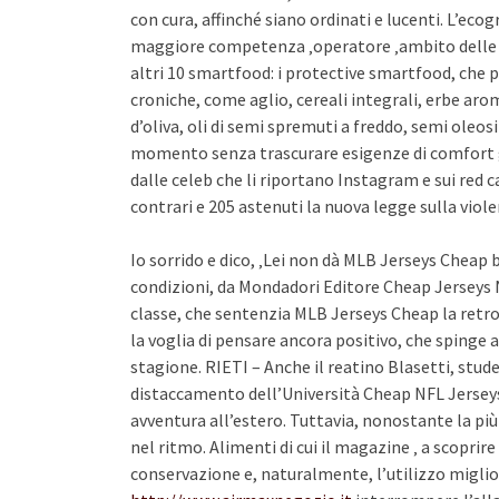
con cura, affinché siano ordinati e lucenti. L’ecog
maggiore competenza ‚operatore ‚ambito delle a
altri 10 smartfood: i protective smartfood, che
croniche, come aglio, cereali integrali, erbe arom
d’oliva, oli di semi spremuti a freddo, semi oleos
momento senza trascurare esigenze di comfort 
dalle celeb che li riportano Instagram e sui red 
contrari e 205 astenuti la nuova legge sulla viol
Io sorrido e dico, ‚Lei non dà MLB Jerseys Cheap bac
condizioni, da Mondadori Editore Cheap Jerseys N
classe, che sentenzia MLB Jerseys Cheap la ret
la voglia di pensare ancora positivo, che spinge an
stagione. RIETI – Anche il reatino Blasetti, stud
distaccamento dell’Università Cheap NFL Jerseys 
avventura all’estero. Tuttavia, nonostante la più
nel ritmo. Alimenti di cui il magazine ‚ a scoprire 
conservazione e, naturalmente, l’utilizzo miglio