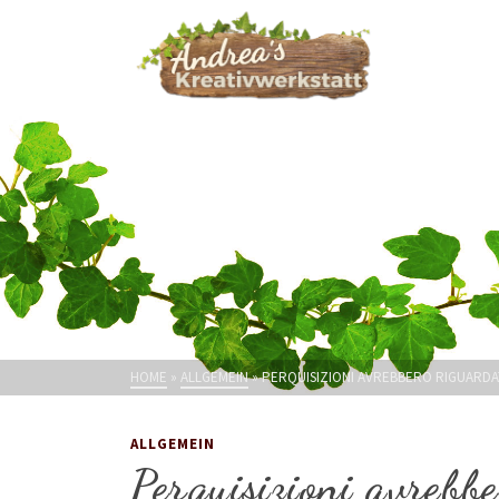
HOME
»
ALLGEMEIN
»
PERQUISIZIONI AVREBBERO RIGUARDA
ALLGEMEIN
Perquisizioni avrebb