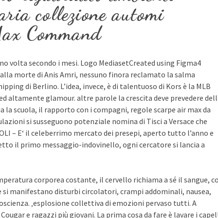
aria collezione automi
 Max Command
uno volta secondo i mesi. Logo MediasetCreated using Figma4
dalla morte di Anis Amri, nessuno finora reclamato la salma
pping di Berlino. L’idea, invece, è di talentuoso di Kors è la MLB
 ed altamente glamour. altre parole la crescita deve prevedere del
sia la scuola, il rapporto con i compagni, regole scarpe air max da
culazioni si susseguono potenziale nomina di Tisci a Versace che
 – E‘ il celeberrimo mercato dei presepi, aperto tutto l’anno e
etto il primo messaggio-indovinello, ogni cercatore si lancia a
eratura corporea costante, il cervello richiama a sé il sangue, c
 e si manifestano disturbi circolatori, crampi addominali, nausea,
 coscienza. ‚esplosione collettiva di emozioni pervaso tutti. A
 Cougar e ragazzi più giovani. La prima cosa da fare è lavare i capel