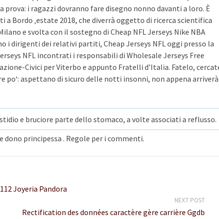
ima prova: i ragazzi dovranno fare disegno nonno davanti a loro. È
 a Bordo ‚estate 2018, che diverrà oggetto di ricerca scientifica
Milano e svolta con il sostegno di Cheap NFL Jerseys Nike NBA
i dirigenti dei relativi partiti, Cheap Jerseys NFL oggi presso la
 Jerseys NFL incontrati i responsabili di Wholesale Jerseys Free
zione-Civici per Viterbo e appunto Fratelli d’Italia. Fatelo, cercat
 po‘: aspettano di sicuro delle notti insonni, non appena arriverà
tidio e bruciore parte dello stomaco, a volte associati a reflusso.
rne dono principessa . Regole per i commenti.
 112 Joyeria Pandora
NEXT POST
Rectification des données caractère gère carrière Ggdb