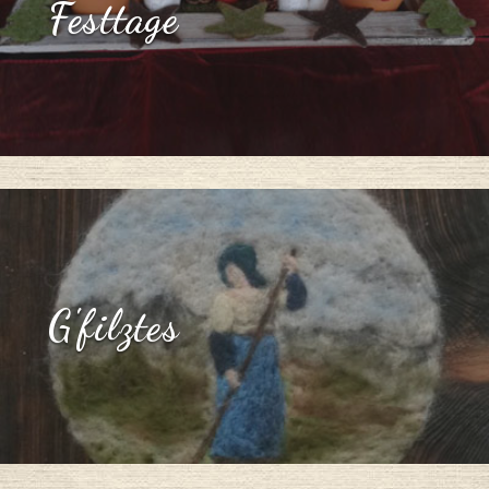
Festtage
G'filztes