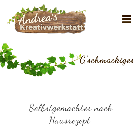
G’schmackiges
Selbstgemachtes nach
Hausrezept