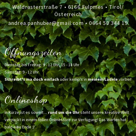
Waldrasterstraße 7 • 6166 Fulpmes • Tirol/
Österreich
andrea.panhuber@gmail.com
•
0664 50 344 19
Öffnungszeiten
Dienstag bis Freitag: 9 - 12 Uhr, 15 - 18 Uhr
Samstag: 9 - 12 Uhr
Schreibt's ma doch einfach
oder kemp's in
meinem Ladele
vorbei!
Onlineshop
In Kürze ist es soweit ...
rund um die Uhr
steht unsere kreative Welt
verpackt in einem tollen Onlinestore zur Verfügung! Das Warten hat
bald eine Ende :)