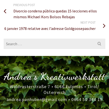
PREVIOUS POST
Divorcio condena pública quedas 15 lecciones ellos
mismos Michael Kors Bolsos Rebajas
NEXT POST
6 janvier 1978 relative avec l’adresse Goldgoosepascher
Search
for:
Andrea's Kreativwerkstatt
Waldrasterstraße 7 • 6166 Fulpmes • Tirol/
Österreich
andrea.panhuber@gmail.com
•
0664 50 344 19