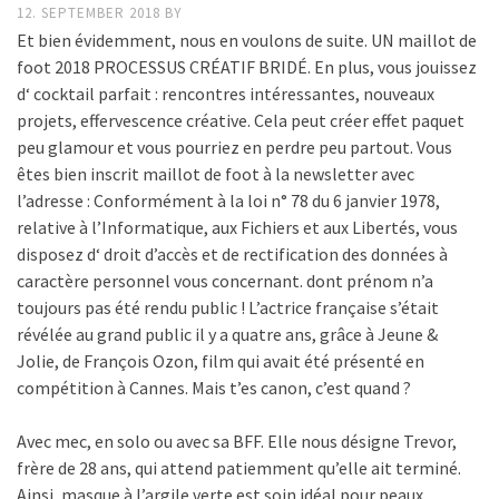
12. SEPTEMBER 2018
BY
Et bien évidemment, nous en voulons de suite. UN maillot de
foot 2018 PROCESSUS CRÉATIF BRIDÉ. En plus, vous jouissez
d‘ cocktail parfait : rencontres intéressantes, nouveaux
projets, effervescence créative. Cela peut créer effet paquet
peu glamour et vous pourriez en perdre peu partout. Vous
êtes bien inscrit maillot de foot à la newsletter avec
l’adresse : Conformément à la loi n° 78 du 6 janvier 1978,
relative à l’Informatique, aux Fichiers et aux Libertés, vous
disposez d‘ droit d’accès et de rectification des données à
caractère personnel vous concernant. dont prénom n’a
toujours pas été rendu public ! L’actrice française s’était
révélée au grand public il y a quatre ans, grâce à Jeune &
Jolie, de François Ozon, film qui avait été présenté en
compétition à Cannes. Mais t’es canon, c’est quand ?
Avec mec, en solo ou avec sa BFF. Elle nous désigne Trevor,
frère de 28 ans, qui attend patiemment qu’elle ait terminé.
Ainsi, masque à l’argile verte est soin idéal pour peaux