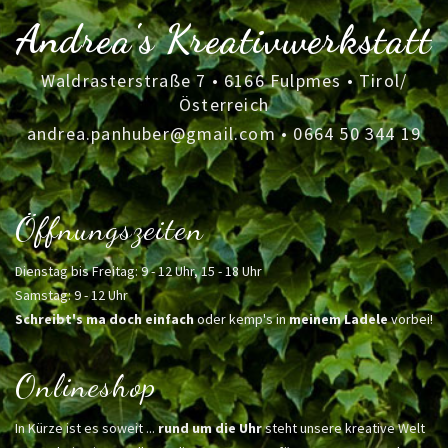
Andrea's Kreativwerkstatt
Waldrasterstraße 7 • 6166 Fulpmes • Tirol/
Österreich
andrea.panhuber@gmail.com
•
0664 50 344 19
Öffnungszeiten
Dienstag bis Freitag: 9 - 12 Uhr, 15 - 18 Uhr
Samstag: 9 - 12 Uhr
Schreibt's ma doch einfach
oder kemp's in
meinem Ladele
vorbei!
Onlineshop
In Kürze ist es soweit ...
rund um die Uhr
steht unsere kreative Welt