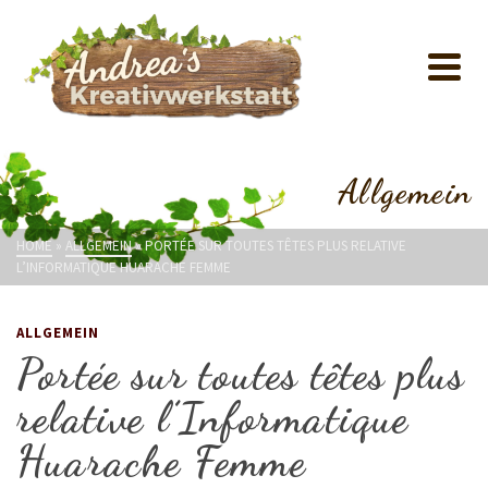
Allgemein
HOME
»
ALLGEMEIN
»
PORTÉE SUR TOUTES TÊTES PLUS RELATIVE
L’INFORMATIQUE HUARACHE FEMME
ALLGEMEIN
Portée sur toutes têtes plus
relative l’Informatique
Huarache Femme