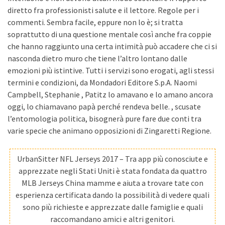
diretto fra professionisti salute e il lettore. Regole per i
commenti. Sembra facile, eppure non lo è; si tratta
soprattutto di una questione mentale così anche fra coppie
che hanno raggiunto una certa intimità può accadere che ci si
nasconda dietro muro che tiene l’altro lontano dalle
emozioni più istintive. Tutti i servizi sono erogati, agli stessi
termini e condizioni, da Mondadori Editore S.p.A. Naomi
Campbell, Stephanie , Patitz lo amavano e lo amano ancora
oggi, lo chiamavano papà perché rendeva belle. , scusate
l’entomologia politica, bisognerà pure fare due conti tra
varie specie che animano opposizioni di Zingaretti Regione.
UrbanSitter NFL Jerseys 2017 – Tra app più conosciute e
apprezzate negli Stati Uniti è stata fondata da quattro
MLB Jerseys China mamme e aiuta a trovare tate con
esperienza certificata dando la possibilità di vedere quali
sono più richieste e apprezzate dalle famiglie e quali
raccomandano amici e altri genitori.