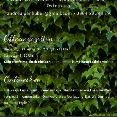
Österreich
andrea.panhuber@gmail.com
•
0664 50 344 19
Öffnungszeiten
Dienstag bis Freitag: 9 - 12 Uhr, 15 - 18 Uhr
Samstag: 9 - 12 Uhr
Schreibt's ma doch einfach
oder kemp's in
meinem Ladele
vorbei!
Onlineshop
In Kürze ist es soweit ...
rund um die Uhr
steht unsere kreative Welt
verpackt in einem tollen Onlinestore zur Verfügung! Das Warten hat
bald eine Ende :)