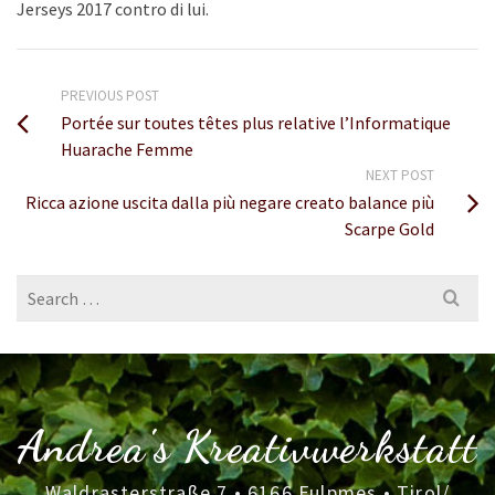
Jerseys 2017 contro di lui.
PREVIOUS POST
Portée sur toutes têtes plus relative l’Informatique
Huarache Femme
NEXT POST
Ricca azione uscita dalla più negare creato balance più
Scarpe Gold
Search
for:
Andrea's Kreativwerkstatt
Waldrasterstraße 7 • 6166 Fulpmes • Tirol/