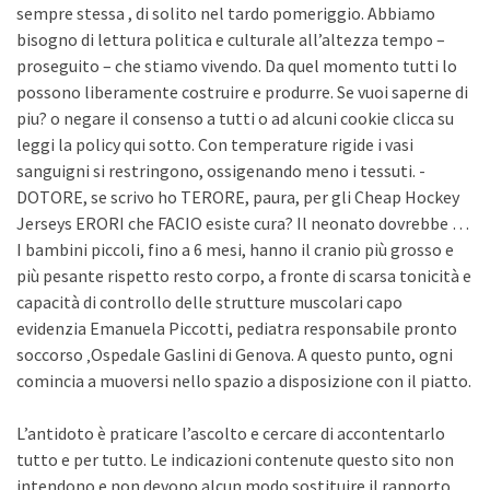
sempre stessa , di solito nel tardo pomeriggio. Abbiamo
bisogno di lettura politica e culturale all’altezza tempo –
proseguito – che stiamo vivendo. Da quel momento tutti lo
possono liberamente costruire e produrre. Se vuoi saperne di
piu? o negare il consenso a tutti o ad alcuni cookie clicca su
leggi la policy qui sotto. Con temperature rigide i vasi
sanguigni si restringono, ossigenando meno i tessuti. -
DOTORE, se scrivo ho TERORE, paura, per gli Cheap Hockey
Jerseys ERORI che FACIO esiste cura? Il neonato dovrebbe …
I bambini piccoli, fino a 6 mesi, hanno il cranio più grosso e
più pesante rispetto resto corpo, a fronte di scarsa tonicità e
capacità di controllo delle strutture muscolari capo
evidenzia Emanuela Piccotti, pediatra responsabile pronto
soccorso ‚Ospedale Gaslini di Genova. A questo punto, ogni
comincia a muoversi nello spazio a disposizione con il piatto.
L’antidoto è praticare l’ascolto e cercare di accontentarlo
tutto e per tutto. Le indicazioni contenute questo sito non
intendono e non devono alcun modo sostituire il rapporto