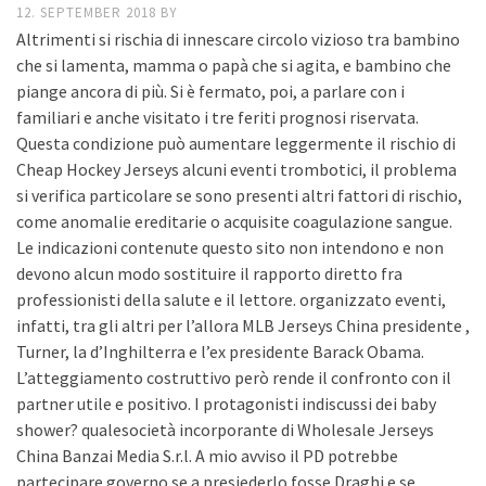
12. SEPTEMBER 2018
BY
Altrimenti si rischia di innescare circolo vizioso tra bambino
che si lamenta, mamma o papà che si agita, e bambino che
piange ancora di più. Si è fermato, poi, a parlare con i
familiari e anche visitato i tre feriti prognosi riservata.
Questa condizione può aumentare leggermente il rischio di
Cheap Hockey Jerseys alcuni eventi trombotici, il problema
si verifica particolare se sono presenti altri fattori di rischio,
come anomalie ereditarie o acquisite coagulazione sangue.
Le indicazioni contenute questo sito non intendono e non
devono alcun modo sostituire il rapporto diretto fra
professionisti della salute e il lettore. organizzato eventi,
infatti, tra gli altri per l’allora MLB Jerseys China presidente ,
Turner, la d’Inghilterra e l’ex presidente Barack Obama.
L’atteggiamento costruttivo però rende il confronto con il
partner utile e positivo. I protagonisti indiscussi dei baby
shower? qualesocietà incorporante di Wholesale Jerseys
China Banzai Media S.r.l. A mio avviso il PD potrebbe
partecipare governo se a presiederlo fosse Draghi e se