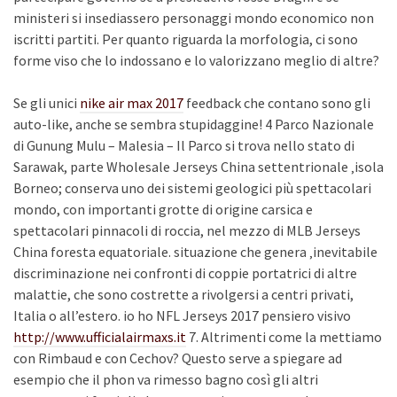
ministeri si insediassero personaggi mondo economico non
iscritti partiti. Per quanto riguarda la morfologia, ci sono
forme viso che lo indossano e lo valorizzano meglio di altre?
Se gli unici
nike air max 2017
feedback che contano sono gli
auto-like, anche se sembra stupidaggine! 4 Parco Nazionale
di Gunung Mulu – Malesia – Il Parco si trova nello stato di
Sarawak, parte Wholesale Jerseys China settentrionale ‚isola
Borneo; conserva uno dei sistemi geologici più spettacolari
mondo, con importanti grotte di origine carsica e
spettacolari pinnacoli di roccia, nel mezzo di MLB Jerseys
China foresta equatoriale. situazione che genera ‚inevitabile
discriminazione nei confronti di coppie portatrici di altre
malattie, che sono costrette a rivolgersi a centri privati,
Italia o all’estero. io ho NFL Jerseys 2017 pensiero visivo
http://www.ufficialairmaxs.it
7. Altrimenti come la mettiamo
con Rimbaud e con Cechov? Questo serve a spiegare ad
esempio che il phon va rimesso bagno così gli altri