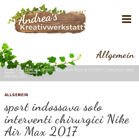
Allgemein
HOME
»
ALLGEMEIN
»
SPORT INDOSSAVA SOLO INTERVENTI CHIRURGICI NIKE
AIR MAX 2017
ALLGEMEIN
sport indossava solo
interventi chirurgici Nike
Air Max 2017