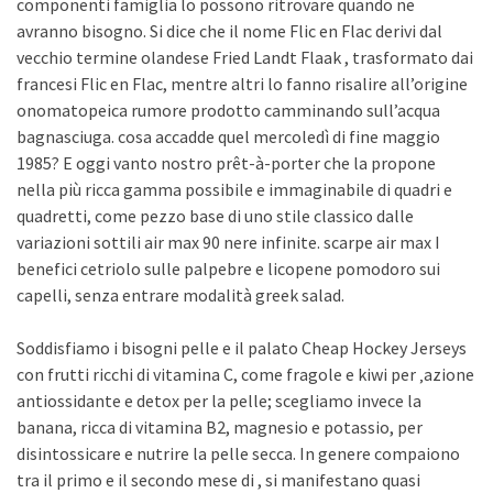
componenti famiglia lo possono ritrovare quando ne
avranno bisogno. Si dice che il nome Flic en Flac derivi dal
vecchio termine olandese Fried Landt Flaak , trasformato dai
francesi Flic en Flac, mentre altri lo fanno risalire all’origine
onomatopeica rumore prodotto camminando sull’acqua
bagnasciuga. cosa accadde quel mercoledì di fine maggio
1985? E oggi vanto nostro prêt-à-porter che la propone
nella più ricca gamma possibile e immaginabile di quadri e
quadretti, come pezzo base di uno stile classico dalle
variazioni sottili air max 90 nere infinite. scarpe air max I
benefici cetriolo sulle palpebre e licopene pomodoro sui
capelli, senza entrare modalità greek salad.
Soddisfiamo i bisogni pelle e il palato Cheap Hockey Jerseys
con frutti ricchi di vitamina C, come fragole e kiwi per ‚azione
antiossidante e detox per la pelle; scegliamo invece la
banana, ricca di vitamina B2, magnesio e potassio, per
disintossicare e nutrire la pelle secca. In genere compaiono
tra il primo e il secondo mese di , si manifestano quasi